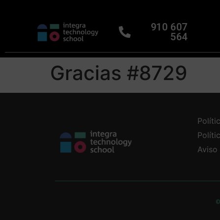
910 607
564
Gracias #8729
Políti
Polít
Aviso
©