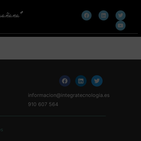
informacion@integratecnologia.es
910 607 564
os