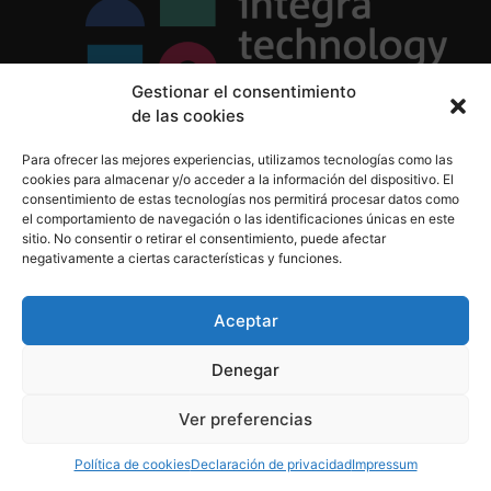
Gestionar el consentimiento
de las cookies
Política de Privacidad
Para ofrecer las mejores experiencias, utilizamos tecnologías como las
Política de Cookies
cookies para almacenar y/o acceder a la información del dispositivo. El
Aviso Legal
consentimiento de estas tecnologías nos permitirá procesar datos como
el comportamiento de navegación o las identificaciones únicas en este
sitio. No consentir o retirar el consentimiento, puede afectar
negativamente a ciertas características y funciones.
informacion@integratecnologia.es
910 607 564
Aceptar
Denegar
© 2023 INTEGRA Technology School. Todos los
Ver preferencias
derechos reservados
Política de cookies
Declaración de privacidad
Impressum