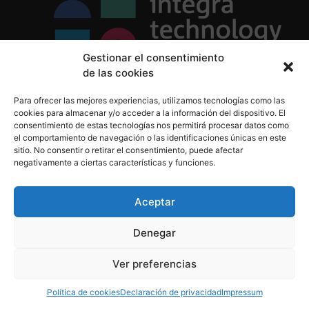
Gestionar el consentimiento
de las cookies
Política de Privacidad
Para ofrecer las mejores experiencias, utilizamos tecnologías como las
Política de Cookies
cookies para almacenar y/o acceder a la información del dispositivo. El
Aviso Legal
consentimiento de estas tecnologías nos permitirá procesar datos como
el comportamiento de navegación o las identificaciones únicas en este
sitio. No consentir o retirar el consentimiento, puede afectar
negativamente a ciertas características y funciones.
informacion@integratecnologia.es
910 607 564
Aceptar
Denegar
© 2023 INTEGRA Technology School. Todos los
Ver preferencias
derechos reservados
Política de cookies
Declaración de privacidad
Impressum