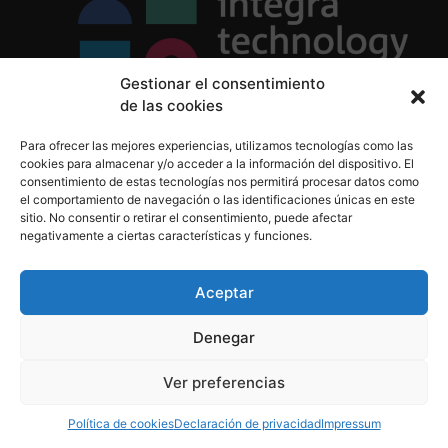
Gestionar el consentimiento
de las cookies
Política de Privacidad
Para ofrecer las mejores experiencias, utilizamos tecnologías como las
Política de Cookies
cookies para almacenar y/o acceder a la información del dispositivo. El
Aviso Legal
consentimiento de estas tecnologías nos permitirá procesar datos como
el comportamiento de navegación o las identificaciones únicas en este
sitio. No consentir o retirar el consentimiento, puede afectar
negativamente a ciertas características y funciones.
informacion@integratecnologia.es
910 607 564
Aceptar
Denegar
© 2023 INTEGRA Technology School. Todos los
Ver preferencias
derechos reservados
Política de cookies
Declaración de privacidad
Impressum