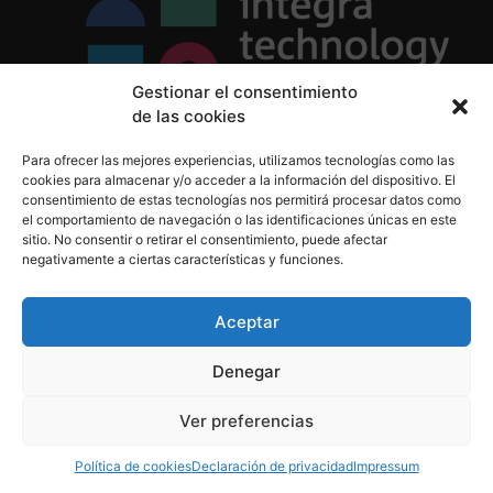
Gestionar el consentimiento
de las cookies
Política de Privacidad
Para ofrecer las mejores experiencias, utilizamos tecnologías como las
Política de Cookies
cookies para almacenar y/o acceder a la información del dispositivo. El
Aviso Legal
consentimiento de estas tecnologías nos permitirá procesar datos como
el comportamiento de navegación o las identificaciones únicas en este
sitio. No consentir o retirar el consentimiento, puede afectar
negativamente a ciertas características y funciones.
informacion@integratecnologia.es
910 607 564
Aceptar
Denegar
© 2023 INTEGRA Technology School. Todos los
Ver preferencias
derechos reservados
Política de cookies
Declaración de privacidad
Impressum