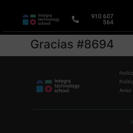
910 607
564
Gracias #8694
Políti
Polít
Aviso
©