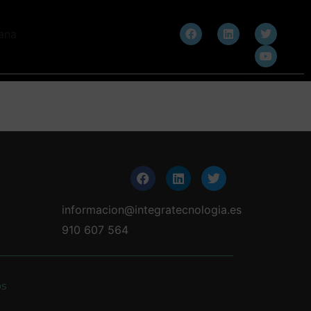
informacion@integratecnologia.es
910 607 564
os