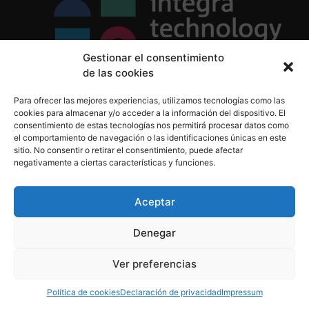
Gestionar el consentimiento
de las cookies
Política de Privacidad
Para ofrecer las mejores experiencias, utilizamos tecnologías como las
Política de Cookies
cookies para almacenar y/o acceder a la información del dispositivo. El
Aviso Legal
consentimiento de estas tecnologías nos permitirá procesar datos como
el comportamiento de navegación o las identificaciones únicas en este
sitio. No consentir o retirar el consentimiento, puede afectar
negativamente a ciertas características y funciones.
informacion@integratecnologia.es
910 607 564
Aceptar
Denegar
© 2023 INTEGRA Technology School. Todos los
Ver preferencias
derechos reservados
Política de cookies
Declaración de privacidad
Impressum