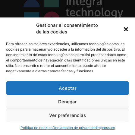
Gestionar el consentimiento
de las cookies
Política de Privacidad
Para ofrecer las mejores experiencias, utilizamos tecnologías como las
Política de Cookies
cookies para almacenar y/o acceder a la información del dispositivo. El
Aviso Legal
consentimiento de estas tecnologías nos permitirá procesar datos como
el comportamiento de navegación o las identificaciones únicas en este
sitio. No consentir o retirar el consentimiento, puede afectar
negativamente a ciertas características y funciones.
informacion@integratecnologia.es
910 607 564
Aceptar
Denegar
© 2023 INTEGRA Technology School. Todos los
Ver preferencias
derechos reservados
Política de cookies
Declaración de privacidad
Impressum