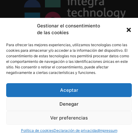
Gestionar el consentimiento
de las cookies
Política de Privacidad
Para ofrecer las mejores experiencias, utilizamos tecnologías como las
Política de Cookies
cookies para almacenar y/o acceder a la información del dispositivo. El
Aviso Legal
consentimiento de estas tecnologías nos permitirá procesar datos como
el comportamiento de navegación o las identificaciones únicas en este
sitio. No consentir o retirar el consentimiento, puede afectar
negativamente a ciertas características y funciones.
informacion@integratecnologia.es
910 607 564
Aceptar
Denegar
© 2023 INTEGRA Technology School. Todos los
Ver preferencias
derechos reservados
Política de cookies
Declaración de privacidad
Impressum