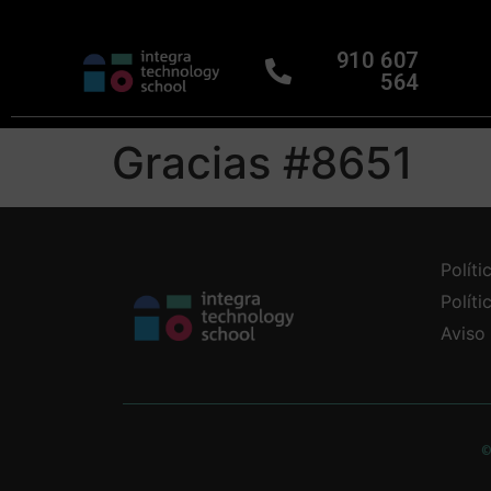
910 607
564
Gracias #8651
Políti
Polít
Aviso
©