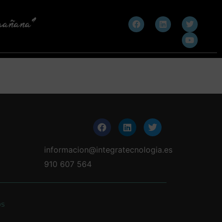
informacion@integratecnologia.es
910 607 564
os