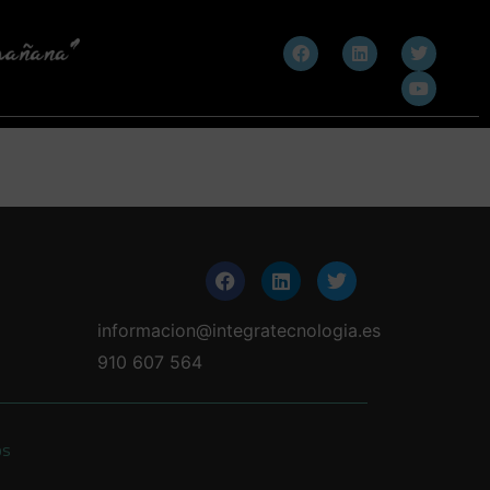
informacion@integratecnologia.es
910 607 564
os