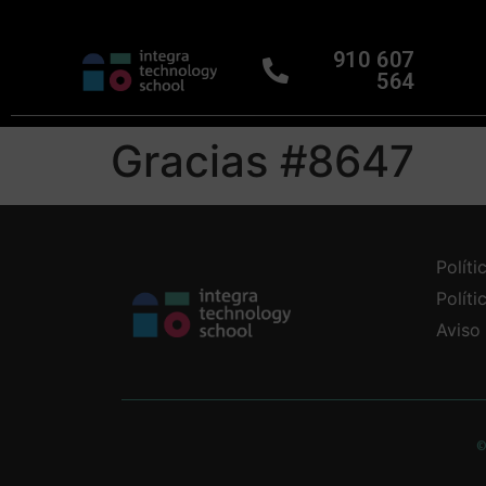
910 607
564
Gracias #8647
Políti
Polít
Aviso
©