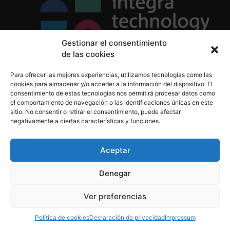
Gestionar el consentimiento
de las cookies
Política de Privacidad
Para ofrecer las mejores experiencias, utilizamos tecnologías como las
Política de Cookies
cookies para almacenar y/o acceder a la información del dispositivo. El
Aviso Legal
consentimiento de estas tecnologías nos permitirá procesar datos como
el comportamiento de navegación o las identificaciones únicas en este
sitio. No consentir o retirar el consentimiento, puede afectar
negativamente a ciertas características y funciones.
informacion@integratecnologia.es
910 607 564
Aceptar
Denegar
© 2023 INTEGRA Technology School. Todos los
Ver preferencias
derechos reservados
Política de cookies
Declaración de privacidad
Impressum