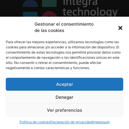
Gestionar el consentimiento
de las cookies
Política de Privacidad
Para ofrecer las mejores experiencias, utilizamos tecnologías como las
Política de Cookies
cookies para almacenar y/o acceder a la información del dispositivo. El
Aviso Legal
consentimiento de estas tecnologías nos permitirá procesar datos como
el comportamiento de navegación o las identificaciones únicas en este
sitio. No consentir o retirar el consentimiento, puede afectar
negativamente a ciertas características y funciones.
informacion@integratecnologia.es
910 607 564
Aceptar
Denegar
© 2023 INTEGRA Technology School. Todos los
Ver preferencias
derechos reservados
Política de cookies
Declaración de privacidad
Impressum