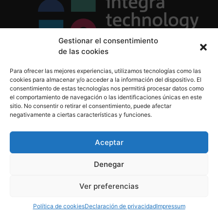
Gestionar el consentimiento
de las cookies
Política de Privacidad
Para ofrecer las mejores experiencias, utilizamos tecnologías como las
Política de Cookies
cookies para almacenar y/o acceder a la información del dispositivo. El
Aviso Legal
consentimiento de estas tecnologías nos permitirá procesar datos como
el comportamiento de navegación o las identificaciones únicas en este
sitio. No consentir o retirar el consentimiento, puede afectar
negativamente a ciertas características y funciones.
informacion@integratecnologia.es
910 607 564
Aceptar
Denegar
© 2023 INTEGRA Technology School. Todos los
Ver preferencias
derechos reservados
Política de cookies
Declaración de privacidad
Impressum