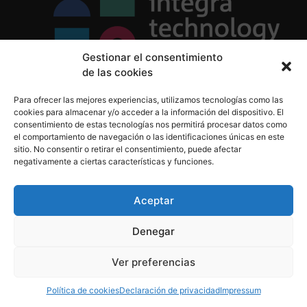
Gestionar el consentimiento
de las cookies
Política de Privacidad
Para ofrecer las mejores experiencias, utilizamos tecnologías como las
Política de Cookies
cookies para almacenar y/o acceder a la información del dispositivo. El
Aviso Legal
consentimiento de estas tecnologías nos permitirá procesar datos como
el comportamiento de navegación o las identificaciones únicas en este
sitio. No consentir o retirar el consentimiento, puede afectar
negativamente a ciertas características y funciones.
informacion@integratecnologia.es
910 607 564
Aceptar
Denegar
© 2023 INTEGRA Technology School. Todos los
Ver preferencias
derechos reservados
Política de cookies
Declaración de privacidad
Impressum