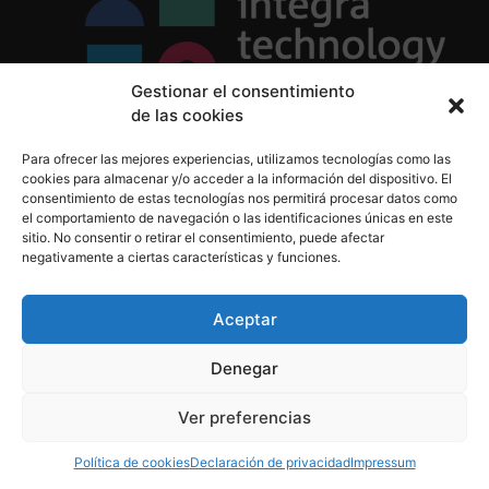
Gestionar el consentimiento
de las cookies
Política de Privacidad
Para ofrecer las mejores experiencias, utilizamos tecnologías como las
Política de Cookies
cookies para almacenar y/o acceder a la información del dispositivo. El
Aviso Legal
consentimiento de estas tecnologías nos permitirá procesar datos como
el comportamiento de navegación o las identificaciones únicas en este
sitio. No consentir o retirar el consentimiento, puede afectar
negativamente a ciertas características y funciones.
informacion@integratecnologia.es
910 607 564
Aceptar
Denegar
© 2023 INTEGRA Technology School. Todos los
Ver preferencias
derechos reservados
Política de cookies
Declaración de privacidad
Impressum