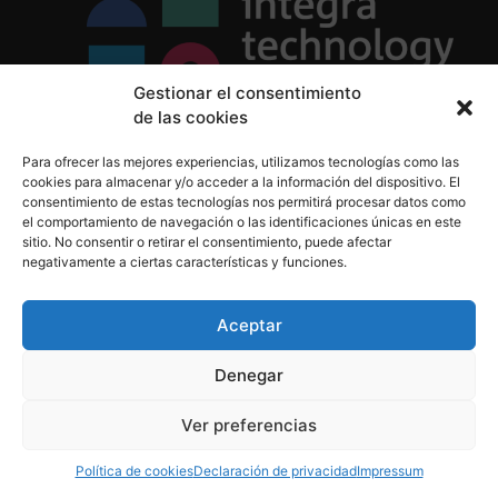
Gestionar el consentimiento
de las cookies
Política de Privacidad
Para ofrecer las mejores experiencias, utilizamos tecnologías como las
Política de Cookies
cookies para almacenar y/o acceder a la información del dispositivo. El
Aviso Legal
consentimiento de estas tecnologías nos permitirá procesar datos como
el comportamiento de navegación o las identificaciones únicas en este
sitio. No consentir o retirar el consentimiento, puede afectar
negativamente a ciertas características y funciones.
informacion@integratecnologia.es
910 607 564
Aceptar
Denegar
© 2023 INTEGRA Technology School. Todos los
Ver preferencias
derechos reservados
Política de cookies
Declaración de privacidad
Impressum