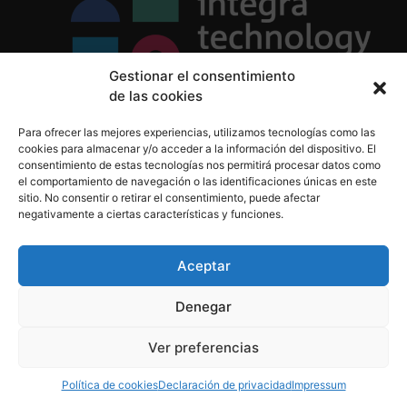
Gestionar el consentimiento
de las cookies
Política de Privacidad
Para ofrecer las mejores experiencias, utilizamos tecnologías como las
Política de Cookies
cookies para almacenar y/o acceder a la información del dispositivo. El
Aviso Legal
consentimiento de estas tecnologías nos permitirá procesar datos como
el comportamiento de navegación o las identificaciones únicas en este
sitio. No consentir o retirar el consentimiento, puede afectar
negativamente a ciertas características y funciones.
informacion@integratecnologia.es
910 607 564
Aceptar
Denegar
© 2023 INTEGRA Technology School. Todos los
Ver preferencias
derechos reservados
Política de cookies
Declaración de privacidad
Impressum