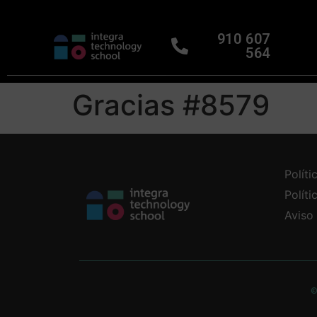
910 607
564
Gracias #8579
Políti
Polít
Aviso
©