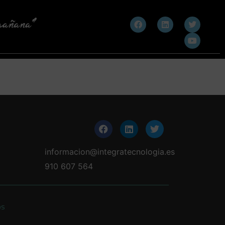
informacion@integratecnologia.es
910 607 564
os