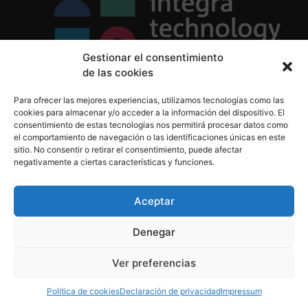
Gestionar el consentimiento
de las cookies
Política de Privacidad
Para ofrecer las mejores experiencias, utilizamos tecnologías como las
Política de Cookies
cookies para almacenar y/o acceder a la información del dispositivo. El
Aviso Legal
consentimiento de estas tecnologías nos permitirá procesar datos como
el comportamiento de navegación o las identificaciones únicas en este
sitio. No consentir o retirar el consentimiento, puede afectar
negativamente a ciertas características y funciones.
informacion@integratecnologia.es
910 607 564
Aceptar
Denegar
© 2023 INTEGRA Technology School. Todos los
Ver preferencias
derechos reservados
Política de cookies
Declaración de privacidad
Impressum