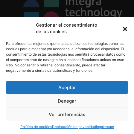
Gestionar el consentimiento
de las cookies
Política de Privacidad
Para ofrecer las mejores experiencias, utilizamos tecnologías como las
Política de Cookies
cookies para almacenar y/o acceder a la información del dispositivo. El
Aviso Legal
consentimiento de estas tecnologías nos permitirá procesar datos como
el comportamiento de navegación o las identificaciones únicas en este
sitio. No consentir o retirar el consentimiento, puede afectar
negativamente a ciertas características y funciones.
informacion@integratecnologia.es
910 607 564
Aceptar
Denegar
© 2023 INTEGRA Technology School. Todos los
Ver preferencias
derechos reservados
Política de cookies
Declaración de privacidad
Impressum