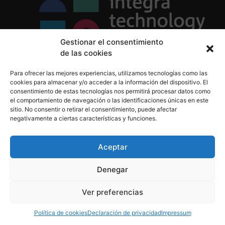
Gestionar el consentimiento
de las cookies
Política de Privacidad
Para ofrecer las mejores experiencias, utilizamos tecnologías como las
Política de Cookies
cookies para almacenar y/o acceder a la información del dispositivo. El
Aviso Legal
consentimiento de estas tecnologías nos permitirá procesar datos como
el comportamiento de navegación o las identificaciones únicas en este
sitio. No consentir o retirar el consentimiento, puede afectar
negativamente a ciertas características y funciones.
informacion@integratecnologia.es
910 607 564
Aceptar
Denegar
© 2023 INTEGRA Technology School. Todos los
Ver preferencias
derechos reservados
Política de cookies
Declaración de privacidad
Impressum