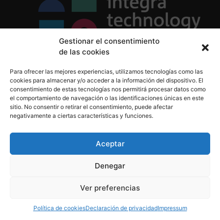
Gestionar el consentimiento
de las cookies
Política de Privacidad
Para ofrecer las mejores experiencias, utilizamos tecnologías como las
Política de Cookies
cookies para almacenar y/o acceder a la información del dispositivo. El
Aviso Legal
consentimiento de estas tecnologías nos permitirá procesar datos como
el comportamiento de navegación o las identificaciones únicas en este
sitio. No consentir o retirar el consentimiento, puede afectar
negativamente a ciertas características y funciones.
informacion@integratecnologia.es
910 607 564
Aceptar
Denegar
© 2023 INTEGRA Technology School. Todos los
Ver preferencias
derechos reservados
Política de cookies
Declaración de privacidad
Impressum