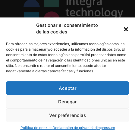
Gestionar el consentimiento
de las cookies
Política de Privacidad
Para ofrecer las mejores experiencias, utilizamos tecnologías como las
Política de Cookies
cookies para almacenar y/o acceder a la información del dispositivo. El
Aviso Legal
consentimiento de estas tecnologías nos permitirá procesar datos como
el comportamiento de navegación o las identificaciones únicas en este
sitio. No consentir o retirar el consentimiento, puede afectar
negativamente a ciertas características y funciones.
informacion@integratecnologia.es
910 607 564
Aceptar
Denegar
© 2023 INTEGRA Technology School. Todos los
Ver preferencias
derechos reservados
Política de cookies
Declaración de privacidad
Impressum