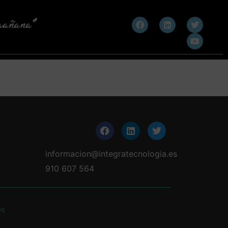
informacion@integratecnologia.es
910 607 564
os