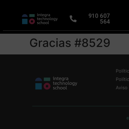
910 607
564
Gracias #8529
Políti
Polít
Aviso
©