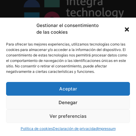
Gestionar el consentimiento
de las cookies
Política de Privacidad
Para ofrecer las mejores experiencias, utilizamos tecnologías como las
Política de Cookies
cookies para almacenar y/o acceder a la información del dispositivo. El
Aviso Legal
consentimiento de estas tecnologías nos permitirá procesar datos como
el comportamiento de navegación o las identificaciones únicas en este
sitio. No consentir o retirar el consentimiento, puede afectar
negativamente a ciertas características y funciones.
informacion@integratecnologia.es
910 607 564
Aceptar
Denegar
© 2023 INTEGRA Technology School. Todos los
Ver preferencias
derechos reservados
Política de cookies
Declaración de privacidad
Impressum