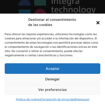
Gestionar el consentimiento
de las cookies
Política de Privacidad
Para ofrecer las mejores experiencias, utilizamos tecnologías como las
Política de Cookies
cookies para almacenar y/o acceder a la información del dispositivo. El
Aviso Legal
consentimiento de estas tecnologías nos permitirá procesar datos como
el comportamiento de navegación o las identificaciones únicas en este
sitio. No consentir o retirar el consentimiento, puede afectar
negativamente a ciertas características y funciones.
informacion@integratecnologia.es
910 607 564
Aceptar
Denegar
© 2023 INTEGRA Technology School. Todos los
Ver preferencias
derechos reservados
Política de cookies
Declaración de privacidad
Impressum