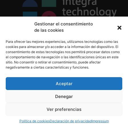
Gestionar el consentimiento
de las cookies
Política de Privacidad
Para ofrecer las mejores experiencias, utilizamos tecnologías como las
Política de Cookies
cookies para almacenar y/o acceder a la información del dispositivo. El
Aviso Legal
consentimiento de estas tecnologías nos permitirá procesar datos como
el comportamiento de navegación o las identificaciones únicas en este
sitio. No consentir o retirar el consentimiento, puede afectar
negativamente a ciertas características y funciones.
informacion@integratecnologia.es
910 607 564
Aceptar
Denegar
© 2023 INTEGRA Technology School. Todos los
Ver preferencias
derechos reservados
Política de cookies
Declaración de privacidad
Impressum