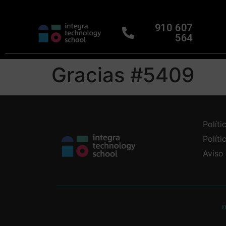
910 607
564
Gracias #5409
Políti
Polít
Aviso
©