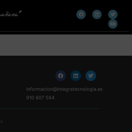
informacion@integratecnologia.es
910 607 564
os