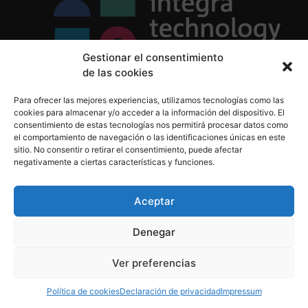
Gestionar el consentimiento
de las cookies
Política de Privacidad
Para ofrecer las mejores experiencias, utilizamos tecnologías como las
Política de Cookies
cookies para almacenar y/o acceder a la información del dispositivo. El
Aviso Legal
consentimiento de estas tecnologías nos permitirá procesar datos como
el comportamiento de navegación o las identificaciones únicas en este
sitio. No consentir o retirar el consentimiento, puede afectar
negativamente a ciertas características y funciones.
informacion@integratecnologia.es
910 607 564
Aceptar
Denegar
© 2023 INTEGRA Technology School. Todos los
Ver preferencias
derechos reservados
Política de cookies
Declaración de privacidad
Impressum