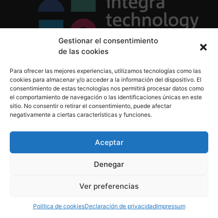
Gestionar el consentimiento
de las cookies
Política de Privacidad
Para ofrecer las mejores experiencias, utilizamos tecnologías como las
Política de Cookies
cookies para almacenar y/o acceder a la información del dispositivo. El
Aviso Legal
consentimiento de estas tecnologías nos permitirá procesar datos como
el comportamiento de navegación o las identificaciones únicas en este
sitio. No consentir o retirar el consentimiento, puede afectar
negativamente a ciertas características y funciones.
informacion@integratecnologia.es
910 607 564
Aceptar
Denegar
© 2023 INTEGRA Technology School. Todos los
Ver preferencias
derechos reservados
Política de cookies
Declaración de privacidad
Impressum