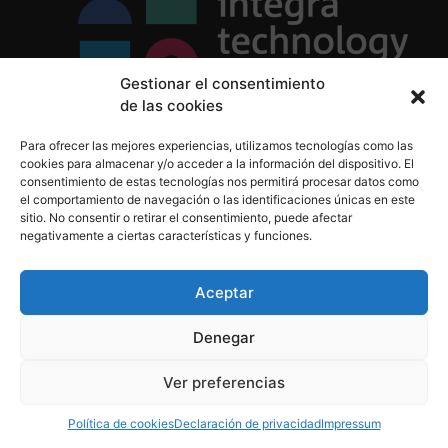
Gestionar el consentimiento
de las cookies
Política de Privacidad
Para ofrecer las mejores experiencias, utilizamos tecnologías como las
Política de Cookies
cookies para almacenar y/o acceder a la información del dispositivo. El
Aviso Legal
consentimiento de estas tecnologías nos permitirá procesar datos como
el comportamiento de navegación o las identificaciones únicas en este
sitio. No consentir o retirar el consentimiento, puede afectar
negativamente a ciertas características y funciones.
informacion@integratecnologia.es
910 607 564
Aceptar
Denegar
© 2023 INTEGRA Technology School. Todos los
Ver preferencias
derechos reservados
Política de cookies
Declaración de privacidad
Impressum