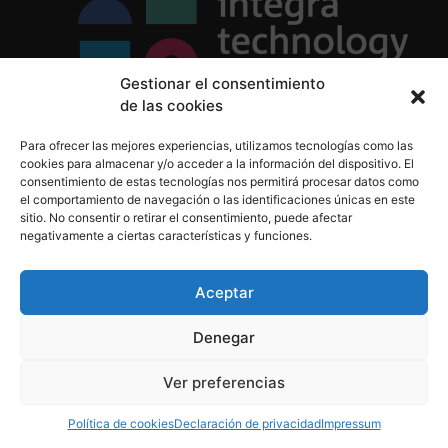
Gestionar el consentimiento
de las cookies
Política de Privacidad
Para ofrecer las mejores experiencias, utilizamos tecnologías como las
Política de Cookies
cookies para almacenar y/o acceder a la información del dispositivo. El
Aviso Legal
consentimiento de estas tecnologías nos permitirá procesar datos como
el comportamiento de navegación o las identificaciones únicas en este
sitio. No consentir o retirar el consentimiento, puede afectar
negativamente a ciertas características y funciones.
informacion@integratecnologia.es
910 607 564
Aceptar
Denegar
© 2023 INTEGRA Technology School. Todos los
Ver preferencias
derechos reservados
Política de cookies
Declaración de privacidad
Impressum