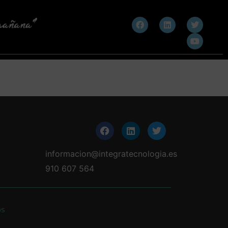
informacion@integratecnologia.es
910 607 564
os