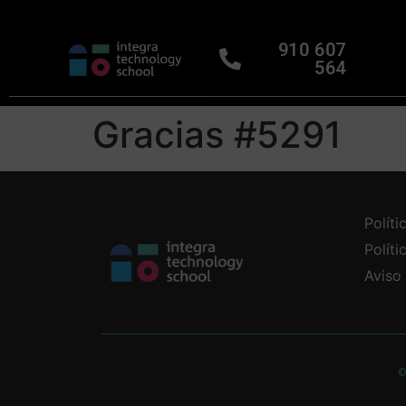
910 607
564
Gracias #5291
Políti
Polít
Aviso
©