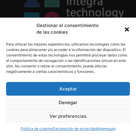
Gestionar el consentimiento
de las cookies
Política de Privacidad
Para ofrecer las mejores experiencias, utilizamos tecnologías como las
Política de Cookies
cookies para almacenar y/o acceder a la información del dispositivo. El
Aviso Legal
consentimiento de estas tecnologías nos permitirá procesar datos como
el comportamiento de navegación o las identificaciones únicas en este
sitio. No consentir o retirar el consentimiento, puede afectar
negativamente a ciertas características y funciones.
informacion@integratecnologia.es
910 607 564
Aceptar
Denegar
© 2023 INTEGRA Technology School. Todos los
Ver preferencias
derechos reservados
Política de cookies
Declaración de privacidad
Impressum