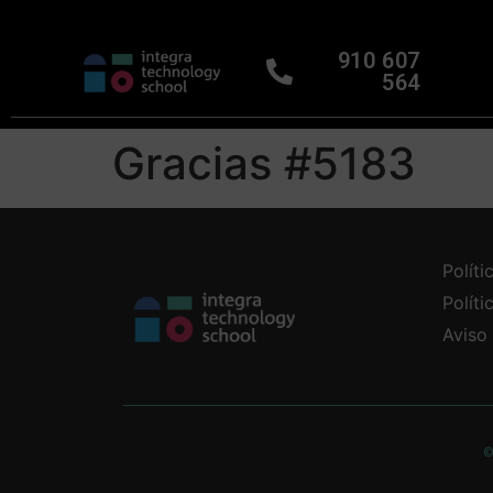
910 607
564
Gracias #5183
Políti
Polít
Aviso
©