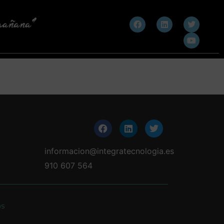
informacion@integratecnologia.es
910 607 564
os