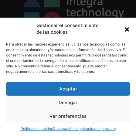
Gestionar el consentimiento
de las cookies
Política de Privacidad
Para ofrecer las mejores experiencias, utilizamos tecnologías como las
Política de Cookies
cookies para almacenar y/o acceder a la información del dispositivo. El
Aviso Legal
consentimiento de estas tecnologías nos permitirá procesar datos como
el comportamiento de navegación o las identificaciones únicas en este
sitio. No consentir o retirar el consentimiento, puede afectar
negativamente a ciertas características y funciones.
informacion@integratecnologia.es
910 607 564
Aceptar
Denegar
© 2023 INTEGRA Technology School. Todos los
Ver preferencias
derechos reservados
Política de cookies
Declaración de privacidad
Impressum