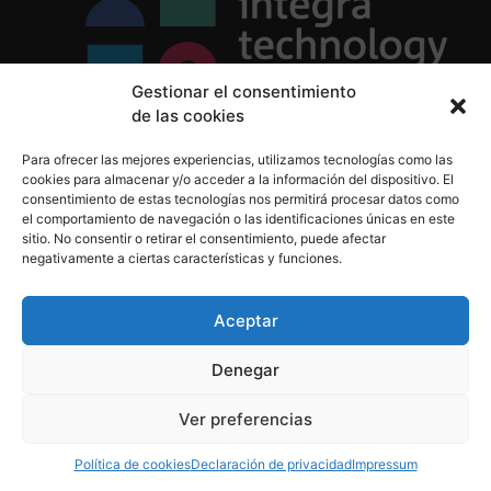
Gestionar el consentimiento
de las cookies
Política de Privacidad
Para ofrecer las mejores experiencias, utilizamos tecnologías como las
Política de Cookies
cookies para almacenar y/o acceder a la información del dispositivo. El
Aviso Legal
consentimiento de estas tecnologías nos permitirá procesar datos como
el comportamiento de navegación o las identificaciones únicas en este
sitio. No consentir o retirar el consentimiento, puede afectar
negativamente a ciertas características y funciones.
informacion@integratecnologia.es
910 607 564
Aceptar
Denegar
© 2023 INTEGRA Technology School. Todos los
Ver preferencias
derechos reservados
Política de cookies
Declaración de privacidad
Impressum