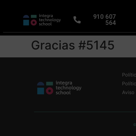
910 607
564
Gracias #5145
Políti
Polít
Aviso
©