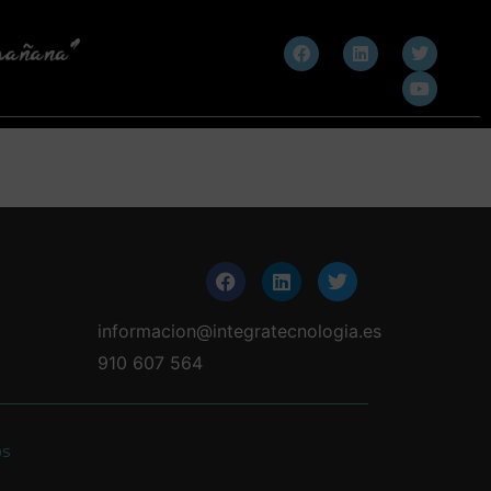
informacion@integratecnologia.es
910 607 564
os