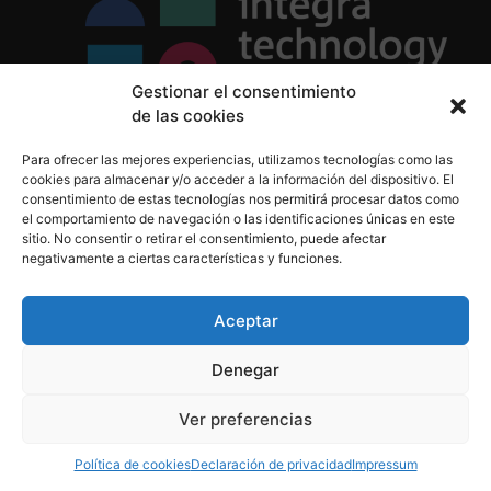
Gestionar el consentimiento
de las cookies
Política de Privacidad
Para ofrecer las mejores experiencias, utilizamos tecnologías como las
Política de Cookies
cookies para almacenar y/o acceder a la información del dispositivo. El
Aviso Legal
consentimiento de estas tecnologías nos permitirá procesar datos como
el comportamiento de navegación o las identificaciones únicas en este
sitio. No consentir o retirar el consentimiento, puede afectar
negativamente a ciertas características y funciones.
informacion@integratecnologia.es
910 607 564
Aceptar
Denegar
© 2023 INTEGRA Technology School. Todos los
Ver preferencias
derechos reservados
Política de cookies
Declaración de privacidad
Impressum