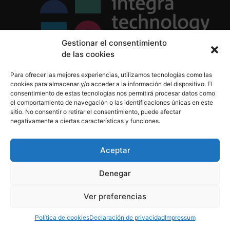
Gestionar el consentimiento
de las cookies
Política de Privacidad
Para ofrecer las mejores experiencias, utilizamos tecnologías como las
Política de Cookies
cookies para almacenar y/o acceder a la información del dispositivo. El
Aviso Legal
consentimiento de estas tecnologías nos permitirá procesar datos como
el comportamiento de navegación o las identificaciones únicas en este
sitio. No consentir o retirar el consentimiento, puede afectar
negativamente a ciertas características y funciones.
informacion@integratecnologia.es
910 607 564
Aceptar
Denegar
© 2023 INTEGRA Technology School. Todos los
Ver preferencias
derechos reservados
Política de cookies
Declaración de privacidad
Impressum