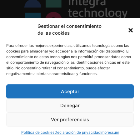
Gestionar el consentimiento
de las cookies
Política de Privacidad
Para ofrecer las mejores experiencias, utilizamos tecnologías como las
Política de Cookies
cookies para almacenar y/o acceder a la información del dispositivo. El
Aviso Legal
consentimiento de estas tecnologías nos permitirá procesar datos como
el comportamiento de navegación o las identificaciones únicas en este
sitio. No consentir o retirar el consentimiento, puede afectar
negativamente a ciertas características y funciones.
informacion@integratecnologia.es
910 607 564
Aceptar
Denegar
© 2023 INTEGRA Technology School. Todos los
Ver preferencias
derechos reservados
Política de cookies
Declaración de privacidad
Impressum