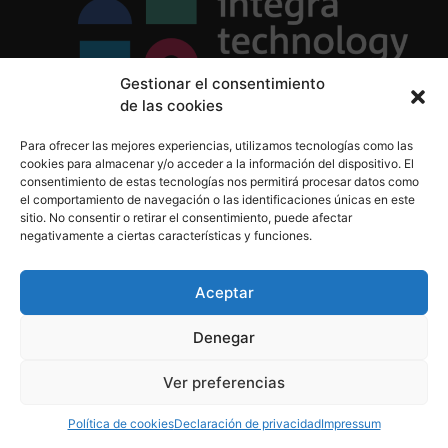
Gestionar el consentimiento
de las cookies
Política de Privacidad
Para ofrecer las mejores experiencias, utilizamos tecnologías como las
Política de Cookies
cookies para almacenar y/o acceder a la información del dispositivo. El
Aviso Legal
consentimiento de estas tecnologías nos permitirá procesar datos como
el comportamiento de navegación o las identificaciones únicas en este
sitio. No consentir o retirar el consentimiento, puede afectar
negativamente a ciertas características y funciones.
informacion@integratecnologia.es
910 607 564
Aceptar
Denegar
© 2023 INTEGRA Technology School. Todos los
Ver preferencias
derechos reservados
Política de cookies
Declaración de privacidad
Impressum