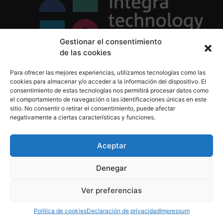
Gestionar el consentimiento
de las cookies
Política de Privacidad
Para ofrecer las mejores experiencias, utilizamos tecnologías como las
Política de Cookies
cookies para almacenar y/o acceder a la información del dispositivo. El
Aviso Legal
consentimiento de estas tecnologías nos permitirá procesar datos como
el comportamiento de navegación o las identificaciones únicas en este
sitio. No consentir o retirar el consentimiento, puede afectar
negativamente a ciertas características y funciones.
informacion@integratecnologia.es
910 607 564
Aceptar
Denegar
© 2023 INTEGRA Technology School. Todos los
Ver preferencias
derechos reservados
Política de cookies
Declaración de privacidad
Impressum