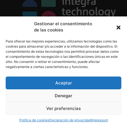
Gestionar el consentimiento
de las cookies
Política de Privacidad
Para ofrecer las mejores experiencias, utilizamos tecnologías como las
Política de Cookies
cookies para almacenar y/o acceder a la información del dispositivo. El
Aviso Legal
consentimiento de estas tecnologías nos permitirá procesar datos como
el comportamiento de navegación o las identificaciones únicas en este
sitio. No consentir o retirar el consentimiento, puede afectar
negativamente a ciertas características y funciones.
informacion@integratecnologia.es
910 607 564
Aceptar
Denegar
© 2023 INTEGRA Technology School. Todos los
Ver preferencias
derechos reservados
Política de cookies
Declaración de privacidad
Impressum