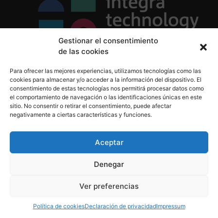
Gestionar el consentimiento
de las cookies
Política de Privacidad
Para ofrecer las mejores experiencias, utilizamos tecnologías como las
Política de Cookies
cookies para almacenar y/o acceder a la información del dispositivo. El
Aviso Legal
consentimiento de estas tecnologías nos permitirá procesar datos como
el comportamiento de navegación o las identificaciones únicas en este
sitio. No consentir o retirar el consentimiento, puede afectar
negativamente a ciertas características y funciones.
informacion@integratecnologia.es
910 607 564
Aceptar
Denegar
© 2023 INTEGRA Technology School. Todos los
Ver preferencias
derechos reservados
Política de cookies
Declaración de privacidad
Impressum