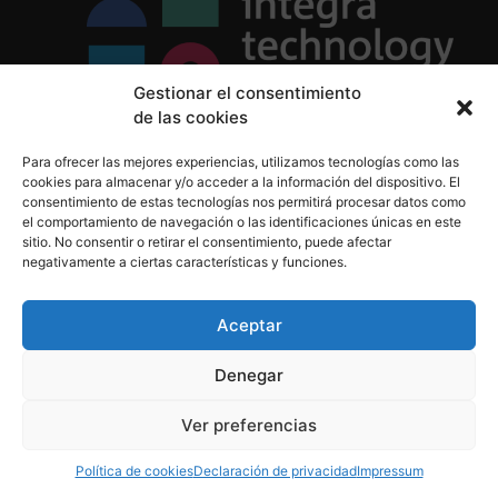
Gestionar el consentimiento
de las cookies
Política de Privacidad
Para ofrecer las mejores experiencias, utilizamos tecnologías como las
Política de Cookies
cookies para almacenar y/o acceder a la información del dispositivo. El
Aviso Legal
consentimiento de estas tecnologías nos permitirá procesar datos como
el comportamiento de navegación o las identificaciones únicas en este
sitio. No consentir o retirar el consentimiento, puede afectar
negativamente a ciertas características y funciones.
informacion@integratecnologia.es
910 607 564
Aceptar
Denegar
© 2023 INTEGRA Technology School. Todos los
Ver preferencias
derechos reservados
Política de cookies
Declaración de privacidad
Impressum