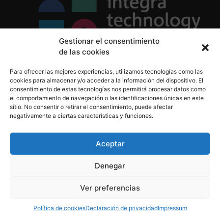
Gestionar el consentimiento
de las cookies
Política de Privacidad
Para ofrecer las mejores experiencias, utilizamos tecnologías como las
Política de Cookies
cookies para almacenar y/o acceder a la información del dispositivo. El
Aviso Legal
consentimiento de estas tecnologías nos permitirá procesar datos como
el comportamiento de navegación o las identificaciones únicas en este
sitio. No consentir o retirar el consentimiento, puede afectar
negativamente a ciertas características y funciones.
informacion@integratecnologia.es
910 607 564
Aceptar
Denegar
© 2023 INTEGRA Technology School. Todos los
Ver preferencias
derechos reservados
Política de cookies
Declaración de privacidad
Impressum