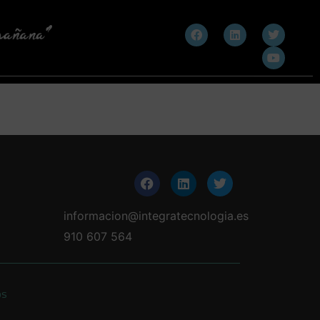
informacion@integratecnologia.es
910 607 564
os