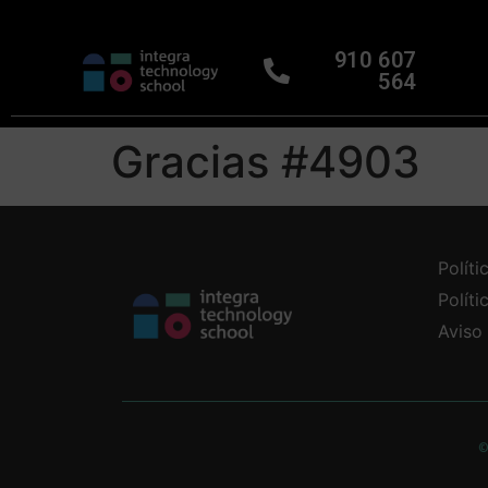
910 607
564
Gracias #4903
Políti
Polít
Aviso
©