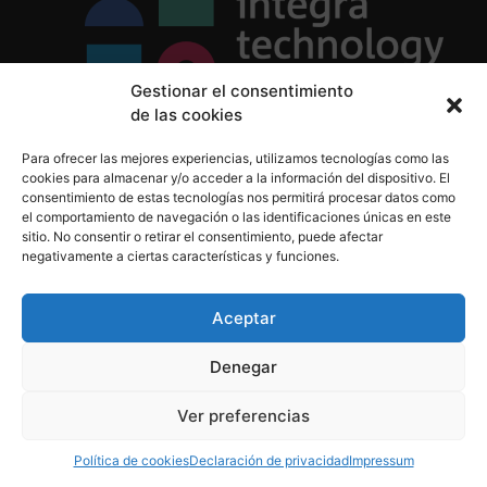
Gestionar el consentimiento
de las cookies
Política de Privacidad
Para ofrecer las mejores experiencias, utilizamos tecnologías como las
Política de Cookies
cookies para almacenar y/o acceder a la información del dispositivo. El
Aviso Legal
consentimiento de estas tecnologías nos permitirá procesar datos como
el comportamiento de navegación o las identificaciones únicas en este
sitio. No consentir o retirar el consentimiento, puede afectar
negativamente a ciertas características y funciones.
informacion@integratecnologia.es
910 607 564
Aceptar
Denegar
© 2023 INTEGRA Technology School. Todos los
Ver preferencias
derechos reservados
Política de cookies
Declaración de privacidad
Impressum